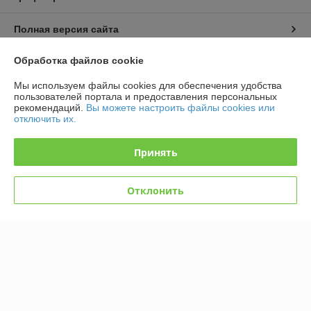
Полная версия сайта
Обработка файлов cookie
Политика обработки cookies
Мы используем файлы cookies для обеспечения удобства
Сайт создан на платформе Deal.by
пользователей портала и предоставления персональных
рекомендаций.
Вы можете настроить файлы cookies или
отключить их.
Принять
Информация для покупателя
Отклонить
Юридическое лицо:
Общество с ограниченной ответственностью
"МультиКомплект"
220125, Республика Беларусь, город Минск, улица Уручская, дом 21,
офис 435
Регистрационный номер ЕГР: 192827744
УНП: 192827744
Регистрационный орган: Минск горисполком