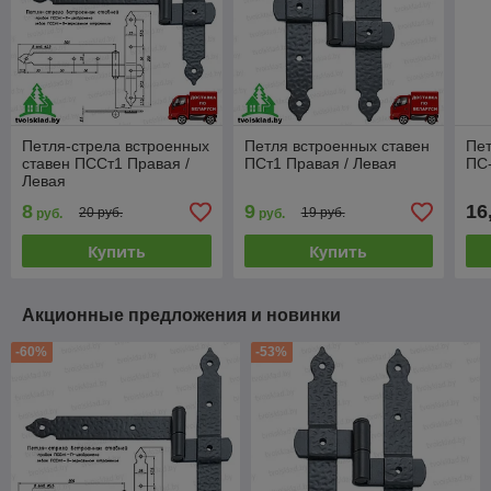
Петля-стрела встроенных
Петля встроенных ставен
Пет
ставен ПССт1 Правая /
ПСт1 Правая / Левая
ПС
Левая
8
9
16
20 руб.
19 руб.
руб.
руб.
Купить
Купить
Акционные предложения и новинки
-60%
-53%