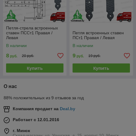
Петля-стрела встроенных
ставен ПССт1 Правая /
Петля встроенных ставен
Левая
ПСт1 Правая / Левая
В наличии
В наличии
8
9
20 руб.
19 руб.
руб.
руб.
Купить
Купить
О нас
88% положительных из 9 отзывов за год
Компания продает на
Deal.by
Работает с 12.01.2016
г. Минск
Склад-магазин: ул. Уручская, д. 25, корпус 10, Минск,