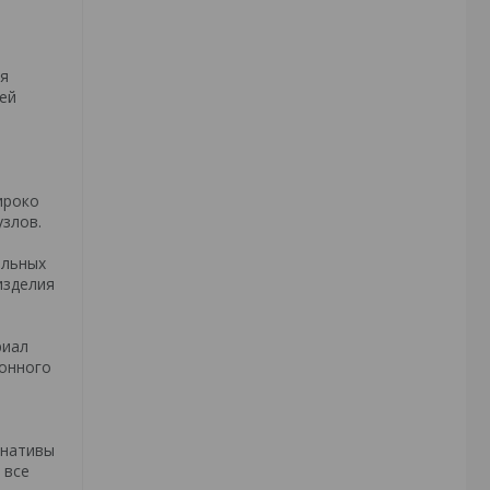
ля
ей
ироко
узлов.
ильных
изделия
риал
ронного
рнативы
 все