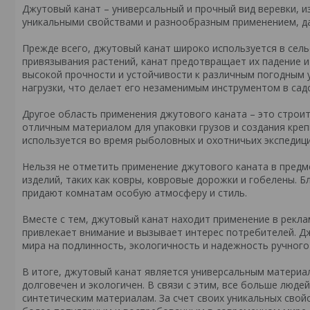
Джутовый канат – универсальный и прочный вид веревки, из
уникальными свойствами и разнообразным применением, д
Прежде всего, джутовый канат широко используется в сел
привязывания растений, канат предотвращает их падение и
высокой прочности и устойчивости к различным погодным 
нагрузки, что делает его незаменимым инструментом в сад
Другое область применения джутового каната – это строит
отличным материалом для упаковки грузов и создания креп
используется во время рыболовных и охотничьих экспедици
Нельзя не отметить применение джутового каната в предме
изделий, таких как ковры, ковровые дорожки и гобелены. 
придают комнатам особую атмосферу и стиль.
Вместе с тем, джутовый канат находит применение в рекла
привлекает внимание и вызывает интерес потребителей. Д
мира на подлинность, экологичность и надежность ручного
В итоге, джутовый канат является универсальным материал
долговечен и экологичен. В связи с этим, все больше люд
синтетическим материалам. За счет своих уникальных свой