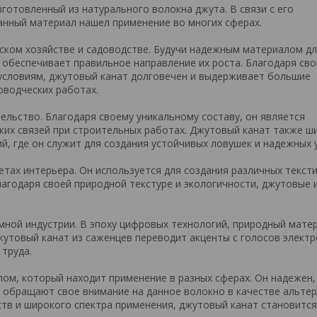
готовленный из натурального волокна джута. В связи с его
анный материал нашел применение во многих сферах.
ьском хозяйстве и садоводстве. Будучи надежным материалом д
 обеспечивает правильное направление их роста. Благодаря сво
условиям, джутовый канат долговечен и выдерживает большие
оводческих работах.
ельство. Благодаря своему уникальному составу, он является
ких связей при строительных работах. Джутовый канат также ш
й, где он служит для создания устойчивых ловушек и надежных 
тах интерьера. Он используется для создания различных текст
Благодаря своей природной текстуре и экологичности, джутовые 
мной индустрии. В эпоху цифровых технологий, природный мате
жутовый канат из саженцев переводит акценты с голосов элект
 труда.
ом, который находит применение в разных сферах. Он надежен,
ей обращают свое внимание на данное волокно в качестве альте
ств и широкого спектра применения, джутовый канат становится