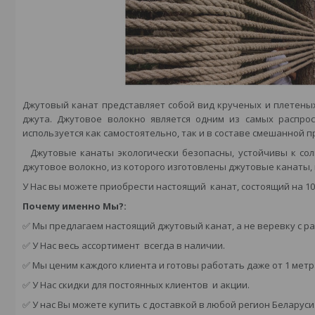
Джутовый канат представляет собой вид крученых и плетеных
джута. Джутовое волокно является одним из самых распро
используется как самостоятельно, так и в составе смешанной п
Джутовые канаты экологически безопасны, устойчивы к солн
джутовое волокно, из которого изготовлены джутовые канаты,
У Нас вы можете приобрести настоящий канат, состоящий на 10
Почему именно Мы?:
✅ Мы предлагаем настоящий джутовый канат, а не веревку с р
✅ У Нас весь ассортимент всегда в наличии.
✅ Мы ценим каждого клиента и готовы работать даже от 1 метр
✅ У Нас скидки для постоянных клиентов и акции.
✅ У нас Вы можете купить с доставкой в любой регион Беларуси