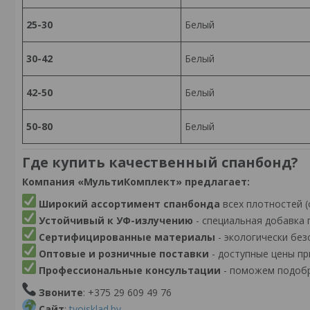
25-30
Белый
30-42
Белый
42-50
Белый
50-80
Белый
Где купить качественный спанбонд?
Компания «МультиКомплект» предлагает:
Широкий ассортимент спанбонда
всех плотностей (о
Устойчивый к УФ-излучению
- специальная добавка 
Сертифицированные материалы
- экологически без
Оптовые и розничные поставки
- доступные цены пр
Профессиональные консультации
- поможем подобр
Звоните
: +375 29 609 49 76
Сайт
:
tvoisklad.by