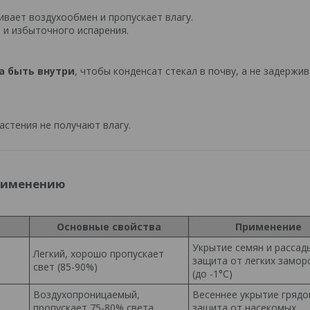
ивает воздухообмен и пропускает влагу.
 и избыточного испарения.
а быть внутри
, чтобы конденсат стекал в почву, а не задержи
астения не получают влагу.
применению
Основные свойства
Применение
Укрытие семян и рассад
Легкий, хорошо пропускает
защита от легких замор
свет (85-90%)
(до -1°C)
Воздухопроницаемый,
Весеннее укрытие грядо
пропускает 75-80% света
защита от насекомых