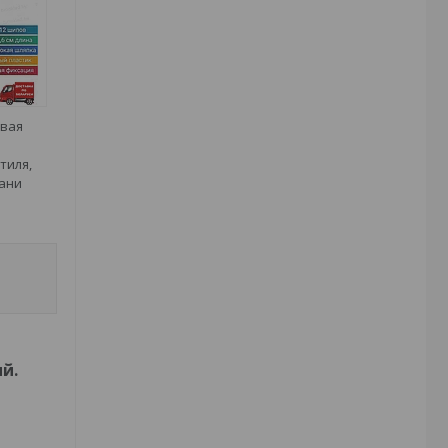
вая
тиля,
кани
ый
.