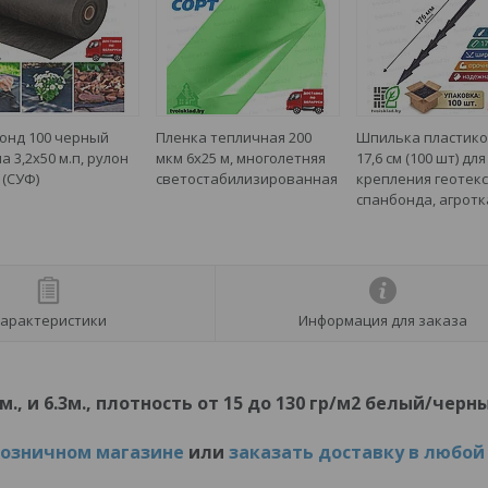
онд 100 черный
Пленка тепличная 200
Шпилька пластико
 3,2х50 м.п, рулон
мкм 6х25 м, многолетняя
17,6 см (100 шт) для
 (СУФ)
светостабилизированная
крепления геотекс
спанбонда, агрот
арактеристики
Информация для заказа
2м., и 6.3м., плотность от 15 до 130 гр/м2 белый/черн
розничном магазине
или
заказать доставку в любой