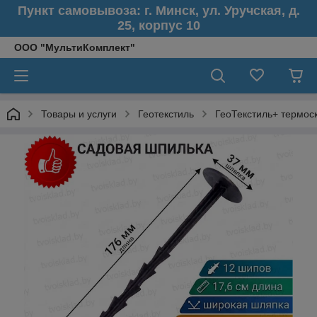
Пункт самовывоза: г. Минск, ул. Уручская, д.
25, корпус 10
ООО "МультиКомплект"
Товары и услуги
Геотекстиль
ГеоТекстиль+ термос