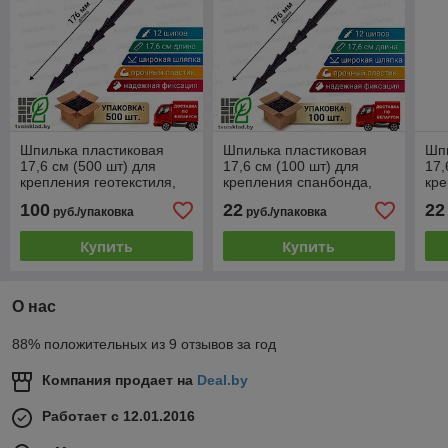
Шпилька пластиковая
Шпилька пластиковая
Шпи
17,6 см (500 шт) для
17,6 см (100 шт) для
17,
крепления геотекстиля,
крепления спанбонда,
кре
спанбонда, агроткани
геотекстиля, агроткани
кро
100
22
22
руб./упаковка
руб./упаковка
Купить
Купить
О нас
88% положительных из 9 отзывов за год
Компания продает на
Deal.by
Работает с 12.01.2016