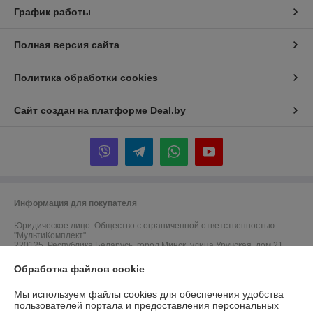
График работы
Полная версия сайта
Политика обработки cookies
Сайт создан на платформе Deal.by
Информация для покупателя
Юридическое лицо:
Общество с ограниченной ответственностью
"МультиКомплект"
220125, Республика Беларусь, город Минск, улица Уручская, дом 21,
офис 435
Обработка файлов cookie
Регистрационный номер ЕГР: 192827744
Мы используем файлы cookies для обеспечения удобства
УНП: 192827744
пользователей портала и предоставления персональных