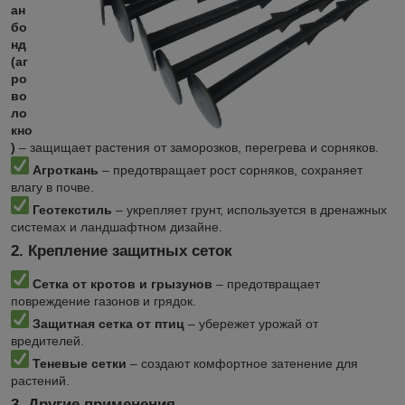
ан
бо
нд
(аг
ро
во
ло
кно
)
– защищает растения от заморозков, перегрева и сорняков.
Агроткань
– предотвращает рост сорняков, сохраняет
влагу в почве.
Геотекстиль
– укрепляет грунт, используется в дренажных
системах и ландшафтном дизайне.
2. Крепление защитных сеток
Сетка от кротов и грызунов
– предотвращает
повреждение газонов и грядок.
Защитная сетка от птиц
– убережет урожай от
вредителей.
Теневые сетки
– создают комфортное затенение для
растений.
3. Другие применения