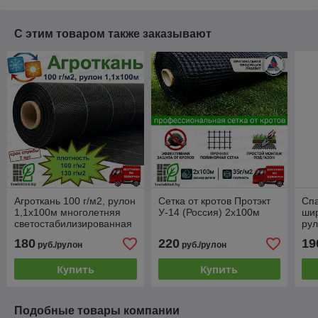
С этим товаром также заказывают
Агроткань 100 г/м2, рулон
Сетка от кротов Протэкт
Сп
1,1х100м многолетняя
У-14 (Россия) 2х100м
шир
светостабилизированная
рул
180
220
19
руб./рулон
руб./рулон
Купить
Купить
Подобные товары компании