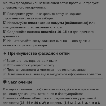
Монтаж фасадной или затеняющей сетки прост и не требует
специального инструмента:
1️⃣ Разверните рулон и закрепите сетку на каркасе,
строительных лесах или заборе.
2️⃣ Используйте
пластиковые хомуты (нейлоновые) или
специальные пластиковые клипсы
.
3️⃣ Соединяйте полотна
внахлёст 10–15 см
для прочного
крепления.
4️⃣ Не натягивайте сетку слишком сильно — она должна
немного «играть» при ветре.
🔹 Преимущества фасадной сетки
✅ Защита от солнца, ветра и пыли
✅ Устойчивость к ультрафиолету
✅ Простая установка и многократное использование
✅ Эстетичный внешний вид и аккуратное оформление участка
💬 Заключение
Фасадная (затеняющая) сетка — это надёжное и практичное
решение для защиты, затенения и благоустройства.
Компания
«МультиКомплект»
предлагает сетку различной
плотности (
35, 55 и 80 г/м²
) и ширины (
1,5 м, 2 м, 3 м, 4 м и 6