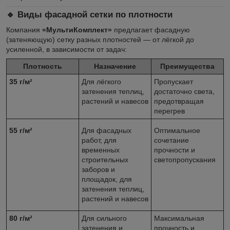
🔹 Виды фасадной сетки по плотности
Компания
«МультиКомплект»
предлагает фасадную
(затеняющую) сетку разных плотностей — от лёгкой до
усиленной, в зависимости от задач:
Плотность
Назначение
Преимущества
35 г/м²
Для лёгкого
Пропускает
затенения теплиц,
достаточно света,
растений и навесов
предотвращая
перегрев
55 г/м²
Для фасадных
Оптимальное
работ, для
сочетание
временных
прочности и
строительных
светопропускания
заборов и
площадок, для
затенения теплиц,
растений и навесов
80 г/м²
Для сильного
Максимальная
затенения и
прочность и