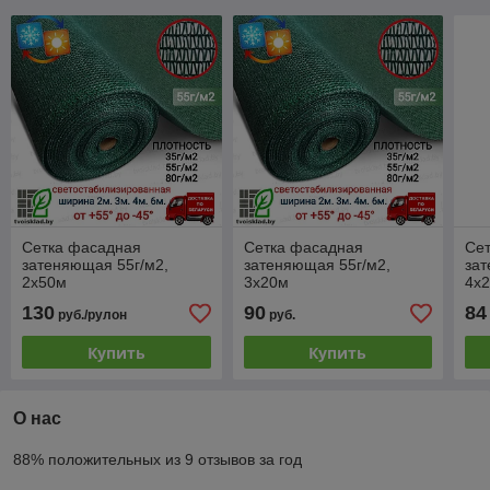
Сетка фасадная
Сетка фасадная
Се
затеняющая 55г/м2,
затеняющая 55г/м2,
зат
2х50м
3х20м
4х
130
90
84
руб./рулон
руб.
Купить
Купить
О нас
88% положительных из 9 отзывов за год