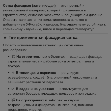
Сетка фасадная (затеняющая)
— это прочный и
универсальный материал, который применяется в
строительстве, сельском хозяйстве и ландшафтном дизайне.
Она изготавливается из полиэтиленовых волокон с
добавлением УФ-стабилизаторов, благодаря чему устойчива к
солнечному излучению, влаге и перепадам температур.
🔹 Где применяется фасадная сетка
Область использования затеняющей сетки очень
разнообразна:
🏗
На строительных объектах
— защищает фасады,
строительные леса и рабочие зоны от ветра, пыли и
мусора.
🌞
В теплицах и парниках
— регулирует
освещённость, создаёт благоприятный микроклимат и
защищает растения от перегрева.
🌿
В садах и на участках
— используется для
затенения беседок, площадок, вольеров и зон отдыха.
🚧
На ограждениях и заборах
— служит
ветрозащитным и декоративным экраном, повышая
приватность участка.