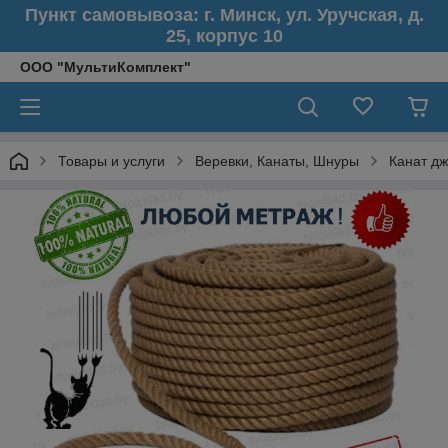
Пункт самовывоза: г. Минск, ул. Уручская, д.
25, корпус 10
ООО "МультиКомплект"
Товары и услуги
Веревки, Канаты, Шнуры
Канат д