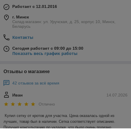
Работает с 12.01.2016
г. Минск
Склад-магазин: ул. Уручская, д. 25, корпус 10, Минск,
Беларусь
Контакты
Сегодня работает с 09:00 до 15:00
Показать весь график работы
Отзывы о магазине
42 отзывов за всё время
Иван
14.07.2026
Отлично
Купил сетку от кротов для участка. Цена оказалась одной из 
лучших, товар был в наличии. Сетка соответствует описанию. 
Получил консультацию по укладке, что было очень полезно. 