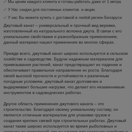
✅ Мы ценим каждого клиента и готовы работать даже от 1 метра.
✅ У Нас скидки для постоянных клиентов и акции.
✅ У нас Вы можете купить с доставкой в любой регион Беларуси.
Джутовый канат – универсальный и прочный вид веревки,
изготовленный из натурального волокна джута. В связи с его
уникальными свойствами и разнообразным применением,
данный материал нашел применение во многих сферах.
Прежде всего, джутовый канат широко используется в сельском
хозяйстве и садоводстве. Будучи надежным материалом для
привязывания растений, канат предотвращает их падение и
обеспечивает правильное направление их роста. Благодаря
своей высокой прочности и устойчивости к различным
погодным условиям, джутовый канат долговечен и
выдерживает большие нагрузки, что делает его незаменимым
инструментом в садоводческих работах.
Другое область применения джутового каната – это
строительство. Благодаря своему уникальному составу, он
является отличным материалом для упаковки грузов и
создания крепких связей при строительных работах. Джутовый
канат также широко используется во время рыболовных и
охотничьих экспедиций, где он служит для создания устойчивых