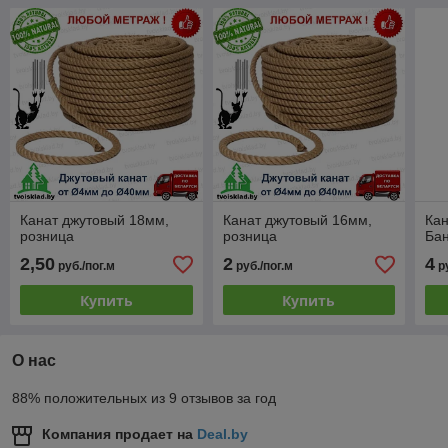
Канат джутовый 18мм,
Канат джутовый 16мм,
Ка
розница
розница
Бан
2,50
2
4
руб./пог.м
руб./пог.м
ру
Купить
Купить
О нас
88% положительных из 9 отзывов за год
Компания продает на
Deal.by