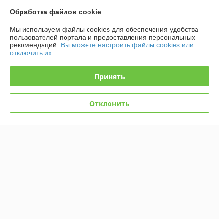
Спасибо за отличный сервис!
Обработка файлов cookie
Сделка подтверждена через корзину
Мы используем файлы cookies для обеспечения удобства
пользователей портала и предоставления персональных
рекомендаций.
Вы можете настроить файлы cookies или
отключить их.
Максим
11.07.2026
Отлично
Принять
Все есть в наличии на складе, без ожидания. Приехал и сразу 
забрал. Цены адекватные. Много сопутствующих товаров. 
Отклонить
Рекомендую!
Сделка подтверждена через корзину
Показать все отзывы
О нас
Контакты